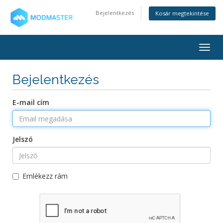
Bejelentkezés
Kosár megtekintése
Togg
navig
Bejelentkezés
E-mail cím
Jelszó
Emlékezz rám