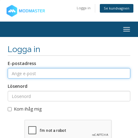
Logga in
Se kundvagnen
Togg
navig
Logga in
E-postadress
Lösenord
Kom ihåg mig