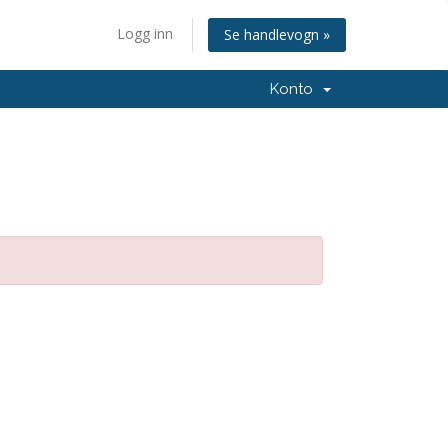
Logg inn
Se handlevogn »
Konto