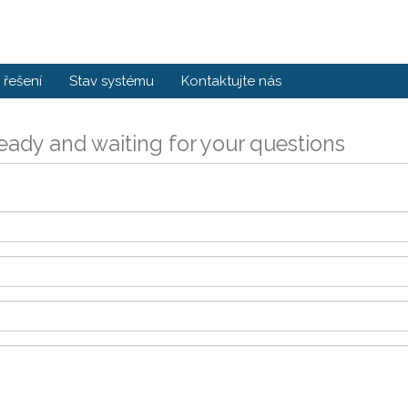
řešení
Stav systému
Kontaktujte nás
eady and waiting for your questions